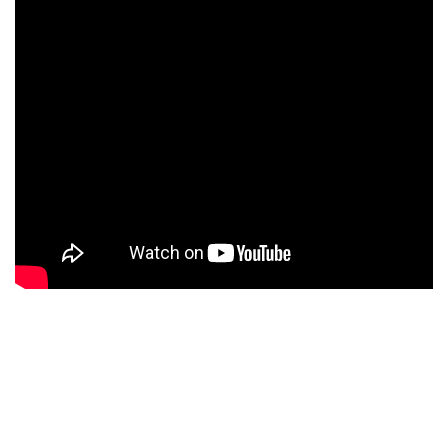
תכונות שיש למטבח
שיש למטבח - בהיר או כהה
כיור מובנה בשיש למטבח
איזה שיש מתאים למטבח חוץ בחצר ובגינה
איך לשלב שיש בעת שיפוץ המטבח? המומחים מסבירים
שילוב שיש ואלומיניום במטבח – איך לעשות זאת נכון?
שיש גרניט למטבח: איכויות, תחזוקה ועיצוב
שיש לאי מטבח – מה החומר המומלץ ביותר?
הבדלים בין שיש למטבח בגימור מבריק וגימור מט