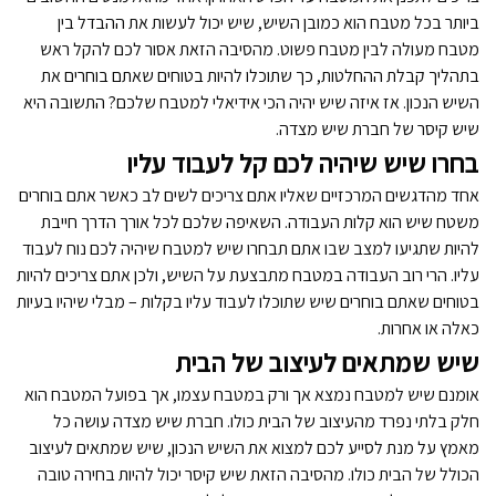
איך בוחרים שיש למטבח
ביותר בכל מטבח הוא כמובן השיש, שיש יכול לעשות את ההבדל בין
מטבח מעולה לבין מטבח פשוט. מהסיבה הזאת אסור לכם להקל ראש
בחירת שיש פורצלן למטבח
בתהליך קבלת ההחלטות, כך שתוכלו להיות בטוחים שאתם בוחרים את
השיש הנכון. אז איזה שיש יהיה הכי אידיאלי למטבח שלכם? התשובה היא
הבדלים בין סוגים של שיש למטבח ולאמבטיה
שיש קיסר של חברת שיש מצדה.
בחרו שיש שיהיה לכם קל לעבוד עליו
שיש קיסר או שיש גרניט? סוגי שיש למטבח עם שיש מצדה
אחד מהדגשים המרכזיים שאליו אתם צריכים לשים לב כאשר אתם בוחרים
שיש למטבח במחירים נוחים
משטח שיש הוא קלות העבודה. השאיפה שלכם לכל אורך הדרך חייבת
להיות שתגיעו למצב שבו אתם תבחרו שיש למטבח שיהיה לכם נוח לעבוד
שיש למטבחים בירושלים
עליו. הרי רוב העבודה במטבח מתבצעת על השיש, ולכן אתם צריכים להיות
בטוחים שאתם בוחרים שיש שתוכלו לעבוד עליו בקלות – מבלי שיהיו בעיות
כאלה או אחרות.
התקנת שיש למטבח
שיש שמתאים לעיצוב של הבית
החלפת שיש במטבח
אומנם שיש למטבח נמצא אך ורק במטבח עצמו, אך בפועל המטבח הוא
חלק בלתי נפרד מהעיצוב של הבית כולו. חברת שיש מצדה עושה כל
סוגי שיש למטבח יוקרתי
מאמץ על מנת לסייע לכם למצוא את השיש הנכון, שיש שמתאים לעיצוב
הכולל של הבית כולו. מהסיבה הזאת שיש קיסר יכול להיות בחירה טובה
שיש במבצע