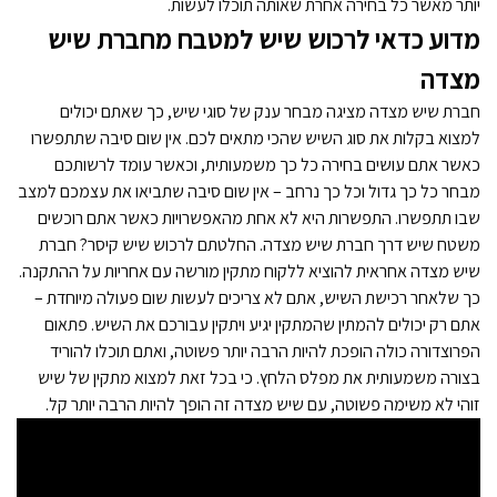
יותר מאשר כל בחירה אחרת שאותה תוכלו לעשות.
מדוע כדאי לרכוש שיש למטבח מחברת שיש
גרניט שיש
מצדה
שיש לא יקר
חברת שיש מצדה מציגה מבחר ענק של סוגי שיש, כך שאתם יכולים
למצוא בקלות את סוג השיש שהכי מתאים לכם. אין שום סיבה שתתפשרו
שיש למטבח – החבר הכי טוב של המטבח שלכם
כאשר אתם עושים בחירה כל כך משמעותית, וכאשר עומד לרשותכם
מבחר כל כך גדול וכל כך נרחב – אין שום סיבה שתביאו את עצמכם למצב
שיש למטבח – כי אין מטבח בלעדיו
שבו תתפשרו. התפשרות היא לא אחת מהאפשרויות כאשר אתם רוכשים
משטח שיש דרך חברת שיש מצדה. החלטתם לרכוש שיש קיסר? חברת
בחרתם שיש קיסר? סימן שבחרתם נכון!
שיש מצדה אחראית להוציא ללקוח מתקין מורשה עם אחריות על ההתקנה.
כך שלאחר רכישת השיש, אתם לא צריכים לעשות שום פעולה מיוחדת –
שיש קיסר למטבח – הרבה יותר מעוד סתם בחירה
אתם רק יכולים להמתין שהמתקין יגיע ויתקין עבורכם את השיש. פתאום
הפרוצדורה כולה הופכת להיות הרבה יותר פשוטה, ואתם תוכלו להוריד
משטח שיש לשולחן
בצורה משמעותית את מפלס הלחץ. כי בכל זאת למצוא מתקין של שיש
זוהי לא משימה פשוטה, עם שיש מצדה זה הופך להיות הרבה יותר קל.
איך לבחור שיש למטבח בצורה הטובה ביותר?
שיש למטבח - מאז ועד היום