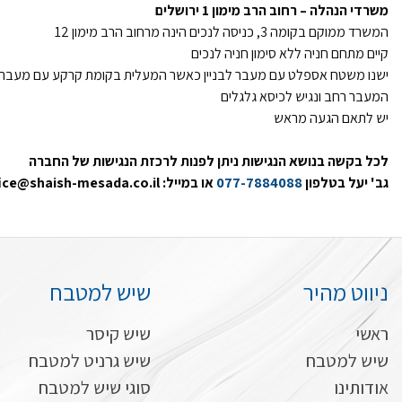
משרדי הנהלה – רחוב הרב מימון 1 ירושלים
המשרד ממוקם בקומה 3, כניסה לנכים הינה מרחוב הרב מימון 12
קיים מתחם חניה ללא סימון חניה לנכים
ישנו משטח אספלט עם מעבר לבניין כאשר המעלית בקומת קרקע עם מעבר לק
המעבר רחב ונגיש לכיסא גלגלים
יש לתאם הגעה מראש
לכל בקשה בנושא הנגישות ניתן לפנות לרכזת הנגישות של החברה
גב' יעל בטלפון
077-7884088
או במייל:
ice@shaish-mesada.co.il
ניווט מהיר
שיש למטבח
ראשי
שיש קיסר
שיש למטבח
שיש גרניט למטבח
אודותינו
סוגי שיש למטבח