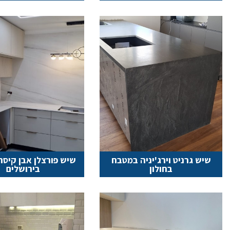
שיש גרניט וירג'יניה במטבח
שיש פורצלן אבן קיס
בחולון
בירושלים