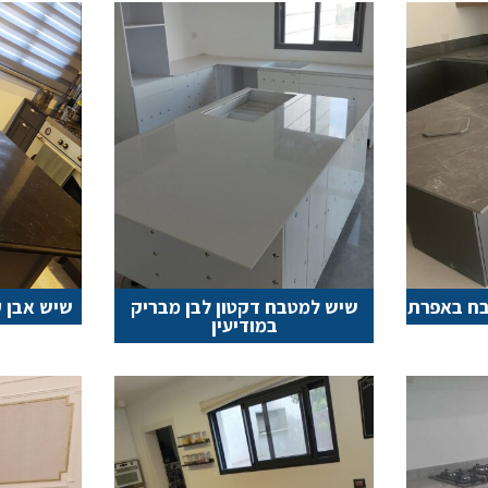
בח באפרת
שיש למטבח דקטון לבן מבריק
שיש אבן ק
במודיעין