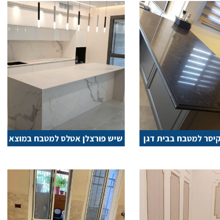
יסר למטבח בבית דגן
שיש פורצלן אטלס למטבח במוצא