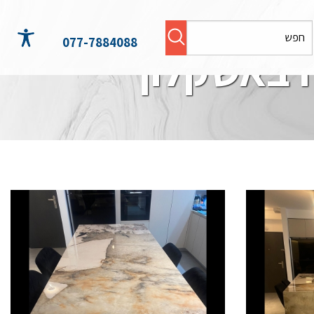
077-7884088
 באשקלון