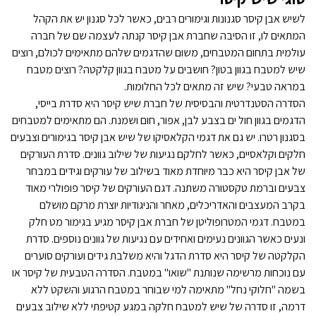
לשיש אבן קיסר סגנונות וגימורים רבים, כאשר לכל סגנון יש את הקהל
המתאים לו, זו הסיבה שחברת אבן קיסר קנתה לעצמה שם של חברה
עולמית בתחום המטבחים, משום שהדגמים שלהם מתאימים לכולם, רוצים
שיש למטבח בגוון בטון? חושבים על מטבח בגוון קלקטה? רוצים מטבח
במראה טבעי? שיש זה מתאים לכל החלומות.
הסדרה הסטנדרטית והבסיסית של חברת שיש קיסר היא סדרת בייסי,
הדגמים בגוון חול ים בצבע לבן, אפור, חום ושמנת. הם מתאימים למטבחים
בסגנון רטרו. יש גם את דגמי הקלאסיקו של שיש אבן קיסר בגימורים וצבעים
חלקים וקלאסיים, כאשר לחלקם נגיעות של שילוב גוונים. סדרת העורקים
של אבן קיסר היא כבר מיוחדת מאוד בשילוב של עורקים וגידים במבחר
צבעים וברמת טקסטורה משתנה. דגם העורקים של קיסר פופולרי מאוד
בקרב המעצבים והאדריכלים, מאחר והניגודיות יוצרת מרקם מושלם
במטבח. דגמי המטרופוליטן של חברת אבן קיסר מגיע בגימור מט חלק
ונעים כאשר הגוונים נעימים ואחידים עם נגיעות של גוונים נוספים. סדרת
הקלקטה של קיסר היא סדרת הדגל והיא משלבת גידים ועורקים סוערים
עם נוכחות מרשימה שנותנת "שואו" במטבח. הסדרה הטבעית של קיסר או
בשמה "חלוקי נחל" מתאימה למי שבוחר במטבח הרגוע והשקט ללא
דרמה, זו סדרה של שיש למטבח חלקה במגע קטיפתי ללא שילוב צבעים