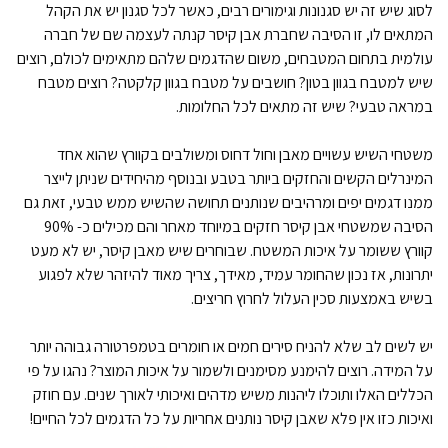
לסוג שיש זה יש סגנונות וגימורים רבים, כאשר לכל סגנון יש את הקהל
שיש פורצלן אטלס למטבח
המתאים לו, זו הסיבה שחברת אבן קיסר קנתה לעצמה שם של חברה
עולמית בתחום המטבחים, משום שהדגמים שלהם מתאימים לכולם, רוצים
שיש דקטון למטבח
שיש למטבח בגוון בטון? חושבים על מטבח בגוון קלקטה? רוצים מטבח
במראה טבעי? שיש זה מתאים לכל החלומות.
שיש פורצלן אסקלה למטבח
משטחי השיש עשויים מאבן וחול דחוס ומשולבים בקוורץ שהוא אחד
שיש פורצלן נובו קורסו למטבח
המינרלים הקשים והחזקים ביותר בטבע ובנוסף מהיחידים שניתן לייצר
ממנו דגמים יפים ומרהיבים שנותנים תחושה שהשיש ממש טבעי, זאת גם
שיש קיי סטון למטבח
הסיבה שמשטחי אבן קיסר חזקים במיוחד מאחר והם מכילים כ- 90%
קוורץ ששומר על איכות המשטח. שבוחרים שיש מאבן קיסר, יש לא מעט
שיש קואנטה למטבח
יתרונות, אז נכון שהחומר עמיד, מאידך, צריך מאוד להיזהר שלא לפגוע
בשיש באמצעות סכין העלול לחרוץ חריצים.
שיש סילסטון למטבח
יש לשים לב שלא להניח סירים חמים או חומרים בטמפרטורה גבוהה יותר
שיש אנובה למטבח
על המידה. רוצים להימנע מסימנים ולשמור על איכות המוצר? נהגו על פי
הכללים האלו ותוכלו ליהנות משיש מדהים ואיכותי לאורך שנים. עם חוזק
שיש קונצ'טו
ואיכות כזו אין פלא שאבן קיסר נותנים אחריות על כל הדגמים לכל החיים!