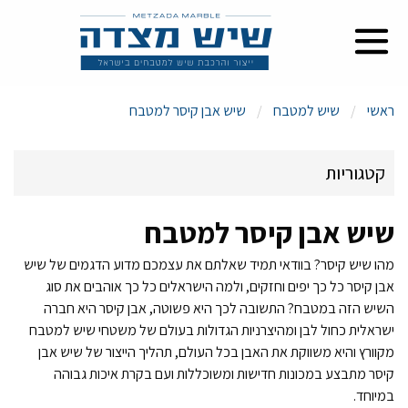
ראשי
שיש למטבח
שיש אבן קיסר למטבח
קטגוריות
שיש אבן קיסר למטבח
שיש אבן קיסר למטבח
מהו שיש קיסר? בוודאי תמיד שאלתם את עצמכם מדוע הדגמים של שיש
שיש גרניט למטבח
אבן קיסר כל כך יפים וחזקים, ולמה הישראלים כל כך אוהבים את סוג
השיש הזה במטבח? התשובה לכך היא פשוטה, אבן קיסר היא חברה
ישראלית כחול לבן ומהיצרניות הגדולות בעולם של משטחי שיש למטבח
שיש פורצלן אבן קיסר למטבח
מקוורץ והיא משווקת את האבן בכל העולם, תהליך הייצור של שיש אבן
קיסר מתבצע במכונות חדישות ומשוכללות ועם בקרת איכות גבוהה
שיש פורצלן אינפיניטי למטבח
במיוחד.