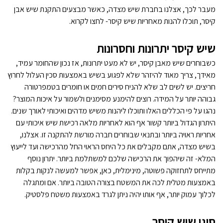
מעבר לכך, אצלנו בחברת שיש מצדה, כאשר מבצעים התקנת שיש אבן
קיסר, תוכלו להנות מאחריות שיש קיסר- לחצו לקרוא.
שיש קיסר יתרונות וחסרונות
כשבוחרים שיש מאבן קיסר, יש לא מעט יתרונות, אז נכון שהחומר עמיד,
מאידך, צריך מאוד להיזהר שלא לפגוע בשיש באמצעות סכין העלול לחרוץ
חריצים. יש לשים לב שלא להניח סירים חמים או חומרים בטמפרטורה
גבוהה יותר על המידה. רוצים להימנע מסימנים ולשמור על איכות המוצר?
נהגו על פי הכללים האלו ותוכלו ליהנות משיש מדהים ואיכותי לאורך שנים.
היתרון הגדול ביותר קשור אף הוא לאחריות מלאה רכישת שיש איכותי עם
אחריות ראויה ביותר ובתנאי שבוחרים חברה מורשת להתקנה זו. אצלנו,
בשיש מצדה, אתם מקבלים את כל היחס הראוי החל מהרכישה ועד לייעוץ
המלא- זה שיהפוך את הרכישה שלכם למשתלמת ביותר. יתרון נוסף
מתייחס לתחזוקה פשוטה, מינימלית, כאן, אפשר למעשה לנקות בקלות
באמצעות מטלית לכה את המשטח בצורה הטובה ביותר. אם ומתגלה
לכלוך עמוק יותר, אף אותו יהיה ניתן לגרד באמצעות משטח פלסטיק.
סוגי שיש קיסר