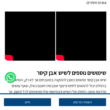
וגוונים מיותרים.
שימושים נוספים לשיש אבן קיסר
שיש אבן קיסר מתאים כמובן להתקנה במטבחים אך לא רק, השיש
בהחלט יכול להתאים לחיפוי וריצוף אמבטיה וישנם כאלו, שאף עושים
מדרגות ממנו. החוזק של השיש והגמישות שלו מתאימים לכל מקום, אך
חשוב להבהיר, שהוא אינו מתאים לעמוד בטמפרטורות גבוהות. חברת שיש
השאירו פרטים
חייגו
קיסר כל כך מאמינה בדגמים שמיוצרים על ידה, שבשנים האחרונות
הוחלט לתת אחריות לכל החיים לכל מי שעושה שיש אבן קיסר אצל מתקין