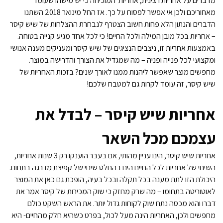
מדברים על אחריות רצינית, אחריות המוכיחה כי יש מישהו שעומד
מאחוריכם ולכן אי אפשר לפסוח על כך. אז החל מינואר 2018 השתנו
הדברים והנתון הלא פחות חשוב הצטרף לנבחרת ההצלחות של שיש קיסר
– אחריות בכל מובן המילה ולכל החיים! כי לכל אחד מגיע קנייה בטוחה.
באמצעות אחריות זו, ניצבים הנציגים של שיש קיסר ומעניקים מענה אנושי
ומקצועי לכל פנייה ופניה – מה שמגדיל את הצורך והדרישה במוצר.
מחפשים מוצר שאפשר ליהנות ממנו לאורך שנים?
בזכות האחריות של
שיש קיסר, זה עומד לקרות גם למטבח שלכם!
אחריות שיש קיסר – לבדל את
עצמכם מכל השאר
אחריות שיש קיסר, הינו עניין מהותי, אם בעבר הוענקו רק 3 שנות אחריות,
השינוי של אחריות לכל החיים הינו בהחלט שינוי של קפיצת מדרגה בתחום.
היכולת הזו לתת מענה בכל תקלה ובכל בעיה, הופכת גם כאן את המוצר
לאוטוריטה בתחומו – מה שרק מחזק כי שוק המכירות של קיסר אמר את
דברו והוא מכסה נתח שוק לקוחות גדול יותר. את הראש השקט כולם
מחפשים ולכן, האחריות הינה מעל לכול, בפרט כשהיא חלק מהחיים- היא