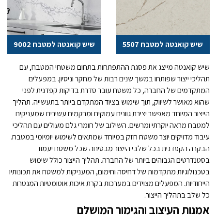
משטחי שיש לאמבטיה
שיש גרניט למטבח טאג' מאהל
שיש קואנטה למטבח 5507
שיש קואנטה למטבח 9002
משטח שיש למטבח
שיש קואנטה מייצג את פסגת ההתפתחות בתחום משטחי המטבח, עם
שיש גרניט עם תאורה
תהליכי ייצור שפותחו במשך שנים רבות של מחקר וניסיון. במפעלים
המתקדמים של החברה, כל משטח עובר סדרת בדיקות קפדנית לפני
שיש טבעי למטבח
שהוא מאושר לשיווק, תוך שימוש בציוד המתקדם ביותר בתעשייה. תהליך
הייצור המיוחד מאפשר יצירת גוונים עמוקים ומרקמים עשירים שמעניקים
קנט שיש למטבח
למטבח מראה יוקרתי ומרשים. השילוב של חומרי גלם מעולים עם תהליכי
עיבוד מדויקים יוצר משטח חזק במיוחד שמתאים לשימוש יומיומי במטבח.
הבקרה הקפדנית בכל שלבי הייצור מבטיחה שכל משטח יעמוד
בסטנדרטים הגבוהים ביותר של החברה. תהליך הייצור כולל שימוש
בטכנולוגיות מתקדמות של דחיסה וחימום, המעניקות למשטח את תכונותיו
הייחודיות. המפעלים מצוידים במערכות בקרת איכות אוטומטיות המנטרות
כל שלב בתהליך הייצור.
אמנות העיצוב והגימור המושלם