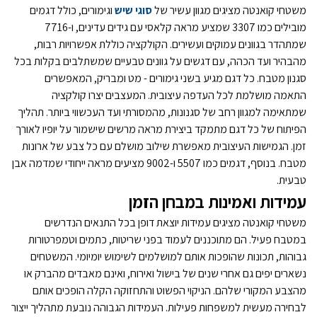
משטחי קואנטה מציגים מגוון עשיר של
סוגי שיש
וגימורים, כולל דגמים
מובילים כמו 3307 שמציע מראה קלאסי עם גידים עדינים, ו-7716
שמתהדר בגוונים עמוקים ועשירים. הקולקציה כוללת אפשרויות רבות,
מהבהיר ועד הכהה, עם דגשים על גוונים טבעיים שמשתלבים בקלות בכל
סגנון מטבח. כל דגם מגיע בשני גימורים - מט ומבריק, המאפשרים
התאמה מושלמת לכל העדפה עיצובית. המעצבים יצרו קולקציה
שמתאימה למגוון רחב של סגנונות, מהמסורתי ועד העכשווי ביותר. תהליך
הפיתוח של כל דגם מתמקד ביצירת מראה מרשים שישמור על יופיו לאורך
זמן. הגמישות העיצובית מאפשרת שילוב מושלם עם כל צבע של ארונות
מטבח. בנוסף, דגמים כמו 5507 ו-9002 מציעים מראה ייחודי שמדמה אבן
טבעית.
עמידות ואמינות במבחן הזמן
משטחי קואנטה מציגים עמידות יוצאת דופן בכל התנאים הנדרשים
במטבח פעיל. הם מתוכננים לעמוד בפני שריטות, כתמים וטמפרטורות
גבוהות, תכונות שהופכות אותם למושלמים לשימוש יומיומי. המשטחים
נשארים יפים גם אחרי שנים של בישול ואירוח, ואינם מאבדים מהברק או
מהצבע המקורי שלהם. הניקוי הפשוט והתחזוקה הקלה הופכים אותם
לבחירה מעשית למשפחות פעילות. העמידות הגבוהה נובעת מתהליך ייצור