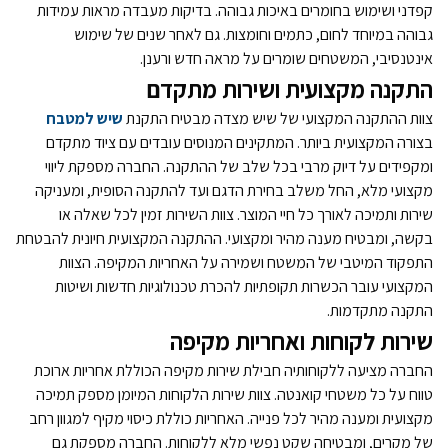
קפדני ושימוש בחומרים באיכות גבוהה. בדיקות מעבדה מראות עמידות
גבוהה במיוחד לחום, כתמים וחומצות. גם לאחר שנים של שימוש
אינטנסיבי, המשטחים שומרים על מראה חדש ורענן.
התקנה מקצועית ושירות מתקדם
צוות ההתקנה המקצועי של שיש מצדה מבטיח התקנת
שיש למטבח
בצורה המקצועית ביותר. המתקינים המנוסים עובדים עם ציוד מתקדם
ומקפידים על דיוק מרבי בכל שלב של ההתקנה. החברה מספקת ליווי
מקצועי מלא, החל משלב בחירת הדגם ועד להתקנה הסופית, ומעניקה
שירות ותמיכה לאורך כל חיי המוצר. צוות השירות זמין לכל שאלה או
בקשה, ומבטיח מענה מהיר ומקצועי. ההתקנה המקצועית חיונית להבטחת
התפקוד המיטבי של המשטח ושמירה על האחריות המקיפה. הצוות
המקצועי עובר הכשרות תקופתיות להכרת טכנולוגיות חדשות ושיטות
התקנה מתקדמות.
שירות לקוחות ואחריות מקיפה
החברה מציעה ללקוחותיה חבילת שירות מקיפה הכוללת אחריות ארוכת
טווח על כל משטחי קואנטה. צוות שירות הלקוחות המיומן מספק תמיכה
מקצועית ומענה מהיר לכל פנייה. האחריות כוללת כיסוי מקיף למגוון רחב
של מקרים, ומבטיחה שקט נפשי מלא ללקוחות. החברה מספקת גם