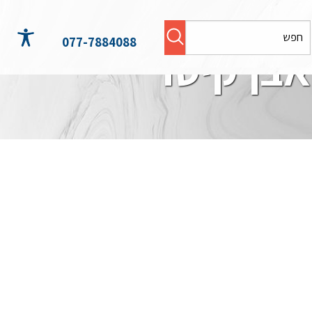
077-7884088
אבן קיסר