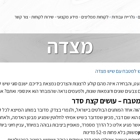
ש גרניט? סוגי שיש
ם
גלריית עבודות
לקוחות ממליצים
מידע מקצועי
שירות לקוחות
צור קשר
מצדה
שיש למטבח עם שיש מצדה
עט, והבחירה איזה מהם קולע לרצונות והצרכים נמצאת בידיכם. ישנם סוגי שיש 
ם צבעים שונים ודוגמאות שונות, ולפעמים נראה שהמבחר הוא אינסופי. ואתם? א
מטבח – עושים קצת סדר
וה אחד המותגים הבולטים בישראל, ולגמרי בצדק. מדובר במותג המייצא לכל קצו
הוא שם דבר, מכיוון שמדובר בשיש אמיתי לחלוטין שמגיע מבטן האדמה, ולאחר מ
אשר מגיע אלינו כל הדרך מספרד, מאופיין ביציבות גבוהה במיוחד, עניין חיוני 
ן
משווק בלא פחות מ-52 מדינות
אופיין בעיצוב איטלקי פורץ דרך ועמידות גבוהה ושימוש במיטב הטכנולוגיות.