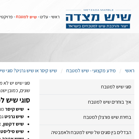
שיש קיסר או שי
שיש למטבח
ראשי
עלינו
פרויקטי
ראשי
מידע מקצועי - שיש למטבח
שיש קיסר או שיש גרניט? סוגי 
סוגי שיש יש לא מ
סוגי שיש למטבח
שונים, כמובן ישנ
סוגי שיש ל
איך בוחרים שיש למטבח
שיש קיסר
מהו
שיש גרניט
גם 
בחירת שיש פורצלן למטבח
שיש דקטון
, 
שיש סיליסטו
הבדלים בין סוגים של שיש למטבח ולאמבטיה
ושיש אנובה
מ