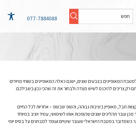
 למטבח עם שיש
077-7884088
למטבח המאופיינים בצבעים שונים, ישנם כאלה המאופיינים בטווחי מחירים
תם רק צריכים להיכנס לשיש מצדה ולבחור את זה שהכי נכון בשבילכם.
ות תבל, מאופיין ביציבות גבוהה, והטופ שבטופ – אחריות לכל החיים
כן עובר תהליכים שונים שהופכות אותו לשימושי, עמיד ויציב במיוחד
ביותר כשמדובר במטבח הישראלי שעובר שינויים ועומד למבחנים על בסיס יומי