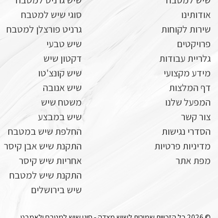
שיש למטבח
שיש גרניט למטבח
אודותינו
סוגי שיש למטבח
שירות לקוחות
גרניט פורצלן למטבח
פרויקטים
שיש טבעי
גלריית עבודות
דקטון שיש
מידע מקצועי
שיש קונצ'טו
דף המלצות
שיש אנובה
המפעל שלנו
משטח שיש
צור קשר
שיש במבצע
הסדרי נגישות
החלפת שיש במטבח
מדיניות פרטיות
התקנת שיש אבן קיסר
מפת אתר
אחריות שיש קיסר
התקנת שיש למטבח
שיש בירושלים
© 2026 כל הזכויות שמורות לשיש מצדה - סוגי שיש למטבח ולאמבט