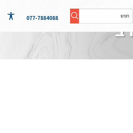
077-7884088
רב